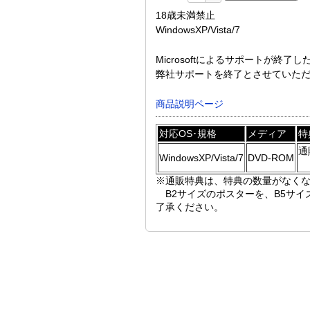
18歳未満禁止
WindowsXP/Vista/7
Microsoftによるサポートが終了し
弊社サポートを終了とさせていた
商品説明ページ
対応OS･規格
メディア
特
通
WindowsXP/Vista/7
DVD-ROM
※通販特典は、特典の数量がなく
B2サイズのポスターを、B5サイ
了承ください。