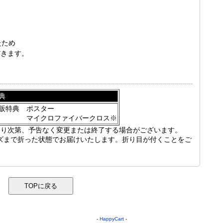
たため
だきます。
典
販特典 ポスター
マイクロファイバークロス※
なり次第、予告なく変更または終了する場合がございます。
ズまで折った状態でお届けいたします。折り目が付くことをご
-
HappyCart
-