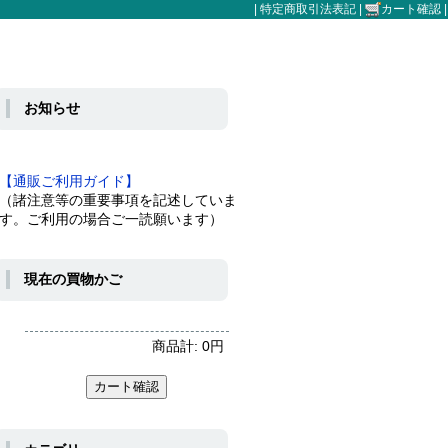
|
特定商取引法表記
|
カート確認
|
お知らせ
【通販ご利用ガイド】
（諸注意等の重要事項を記述していま
す。ご利用の場合ご一読願います）
現在の買物かご
商品計:
0
円