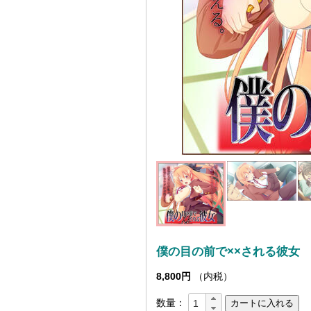
僕の目の前で××される彼女
8,800円
（内税）
数量：