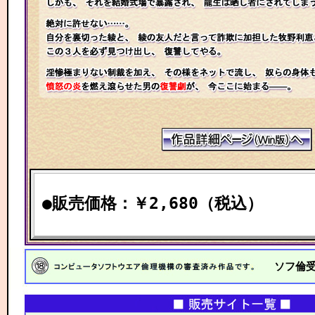
●販売価格：￥2,680（税込）
ソフ倫受