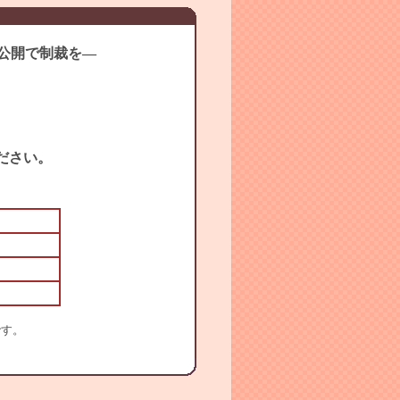
公開で制裁を―
ださい。
です。